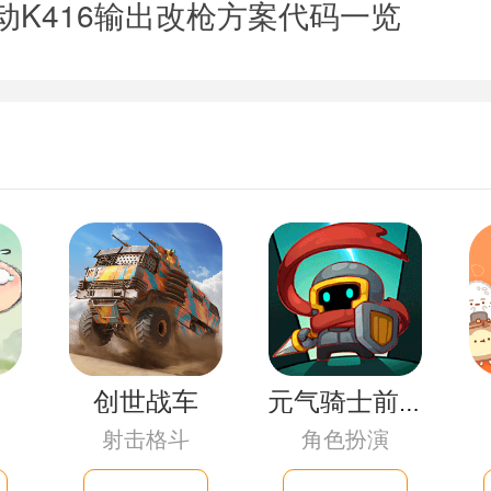
动K416输出改枪方案代码一览
创世战车
元气骑士前传
射击格斗
角色扮演