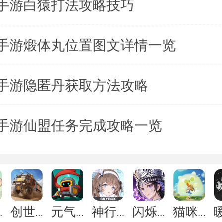
手游白猿打法攻略技巧
手游煅体丸位置图文详情一览
手游隐匿丹获取方法攻略
手游仙盟任务完成攻略一览
祖师
创世战车
元气骑士前传
神行少女
闪烁之光
猫咪公寓