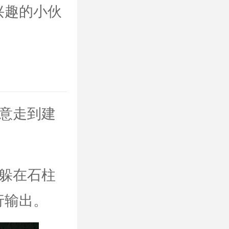
兴趣的小伙
意走到建
躲在石柱
行输出。