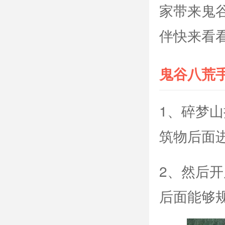
家带来鬼
伴快来看
鬼谷八荒
1、碎梦
筑物后面
2、然后
后面能够