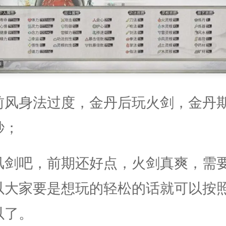
前风身法过度，金丹后玩火剑，金丹
秒；
风剑吧，前期还好点，火剑真爽，需
以大家要是想玩的轻松的话就可以按
以了。