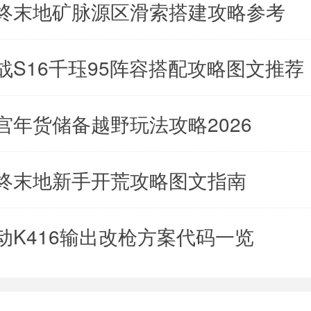
终末地矿脉源区滑索搭建攻略参考
战S16千珏95阵容搭配攻略图文推荐
宫年货储备越野玩法攻略2026
终末地新手开荒攻略图文指南
动K416输出改枪方案代码一览