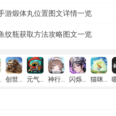
手游煅体丸位置图文详情一览
鱼纹瓶获取方法攻略图文一览
祖师
创世战车
元气骑士前传
神行少女
闪烁之光
猫咪公寓