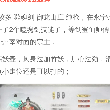
C较多 噬魂剑 御龙山庄 纯枪，在永
开了2个噬魂剑技能了，等到登仙师傅
个州宰对面的宗主；
炼妖壶，风身法加竹妖，加心法劲，
点小走位还是可以打的；